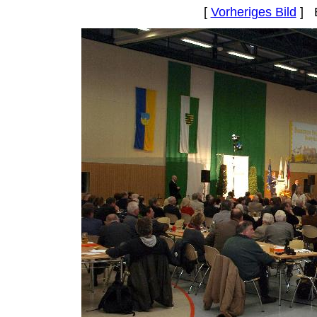
[
Vorheriges Bild
] B