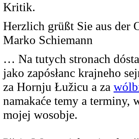
Kritik.
Herzlich grüßt Sie aus der 
Marko Schiemann
… Na tutych stronach dóst
jako zapósłanc krajneho se
za Hornju Łužicu a za
wólb
namakaće temy a terminy, w
mojej wosobje.