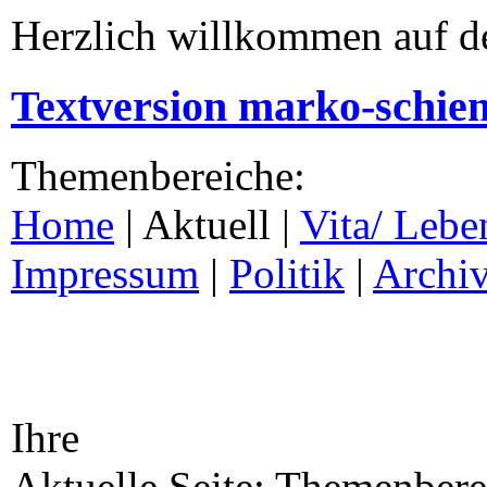
Herzlich willkommen auf d
Textversion marko-schie
Themenbereiche:
Home
| Aktuell |
Vita/ Lebe
Impressum
|
Politik
|
Archi
Ihre
Aktuelle Seite: Themenberei