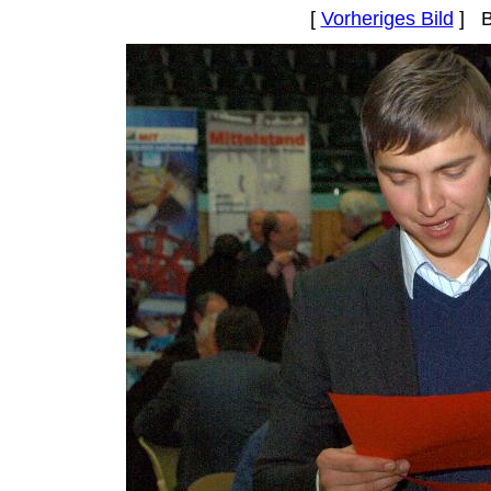
[
Vorheriges Bild
] B