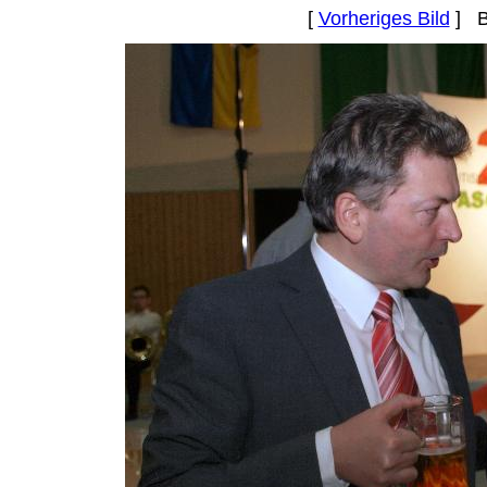
[
Vorheriges Bild
] B